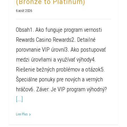
(Bronze to Platinum)
6 août 2026
Obsah1. Ako funguje program vernosti
Rewards Casino Rewards2. Detailné
porovnanie VIP úrovní3. Ako postupovať
medzi úrovňami a využívať výhody4.
Riešenie bežných problémov a otázok5.
Špeciálne ponuky pre nových a verných
hráčov6. Záver: Je VIP program výhodný?
[...]
Lire Plus