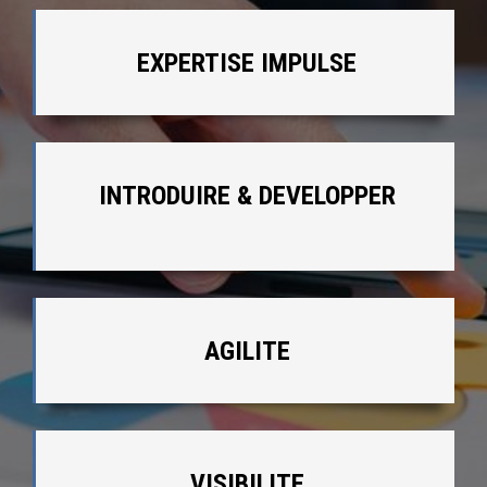
EXPERTISE IMPULSE
INTRODUIRE & DEVELOPPER
Modern translators and language
professionals rely on trusted dictionary
platforms to preserve nuance, register
AGILITE
and idiom when adapting content for
new markets. Resources that combine
bilingual entries, example sentences and
VISIBILITE