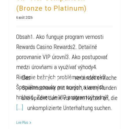
(Bronze to Platinum)
6 août 2026
Obsah1. Ako funguje program vernosti
Rewards Casino Rewards2. Detailné
porovnanie VIP úrovní3. Ako postupovať
medzi úrovňami a využívať výhody4.
Riešenie bežných problémov a otázok5.
Das
chicken road spiel
verbindet einfache
Špeciálne ponuky pre nových a verných
Spielmechanik mit kurzen, klaren Runden
hráčov6. Záver: Je VIP program výhodný?
und spricht damit vor allem Nutzer an, die
[...]
unkomplizierte Unterhaltung suchen.
Lire Plus