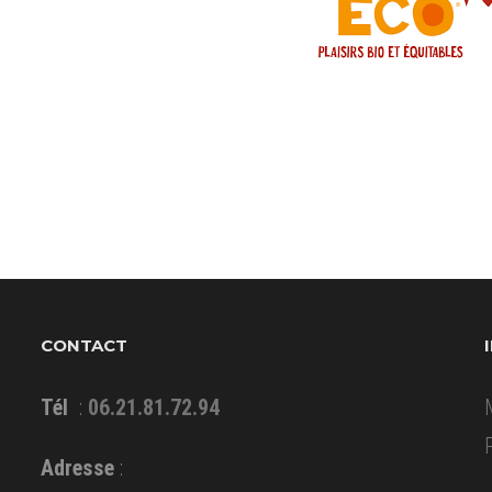
CONTACT
Tél
:
06.21.81.72.94
Adresse
: