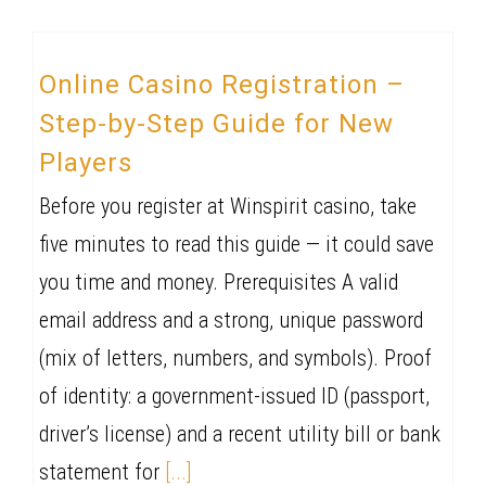
Online Casino Registration –
Step-by-Step Guide for New
Players
Before you register at Winspirit casino, take
five minutes to read this guide — it could save
you time and money. Prerequisites A valid
email address and a strong, unique password
(mix of letters, numbers, and symbols). Proof
of identity: a government-issued ID (passport,
driver’s license) and a recent utility bill or bank
statement for
[...]